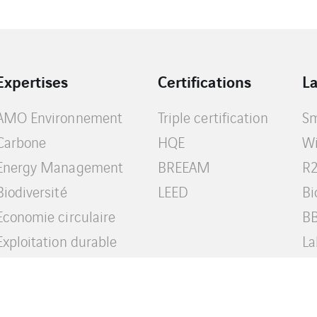
Expertises
Certifications
L
AMO Environnement
Triple certification
Sm
Carbone
HQE
Wi
Energy Management
BREEAM
R
Biodiversité
LEED
Bi
Economie circulaire
BB
Exploitation durable
La
Stratégie ESG
RSE