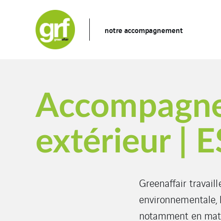
notre accompagnement
Accompagnem
extérieur |
Greenaffair travai
environnementale, l
notamment en matiè