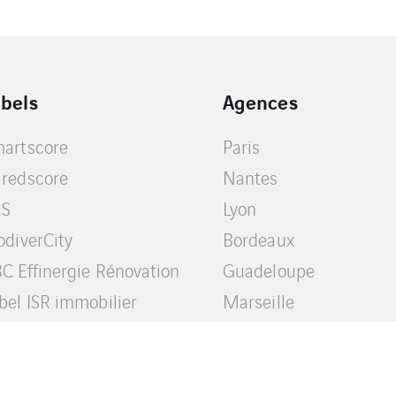
abels
Agences
artscore
Paris
redscore
Nantes
2S
Lyon
odiverCity
Bordeaux
C Effinergie Rénovation
Guadeloupe
bel ISR immobilier
Marseille
Lille